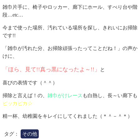
雑巾片手に、椅子やロッカー、廊下にホール、すべり台や階
段…etc…
今まで使った場所、汚れている場所を探し、きれいにお掃除
です!!
「雑巾が汚れた分、お掃除頑張ったってことだね！」の声か
けに、
「ほら、見て!!真っ黒になったよ～!!」
と
喜びの表情です（＾＾）
掃除と言えば！の、
雑巾がけレース
も白熱し、長～い廊下も
ピッカピカ☆
精一杯、幼稚園をキレイにしてくれました（＊＾－＾＊）
タグ：
その他