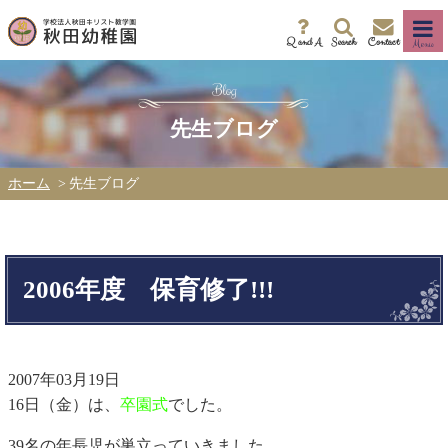
Q and A
Search
Contact
Menu
先生ブログ
ホーム
先生ブログ
2006年度 保育修了!!!
2007年03月19日
16日（金）は、
卒園式
でした。
39名の年長児が巣立っていきました。