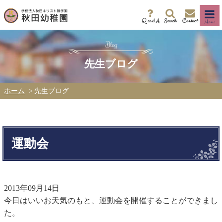
Q and A
Search
Contact
Menu
先生ブログ
ホーム
先生ブログ
運動会
2013年09月14日
今日はいいお天気のもと、運動会を開催することができまし
た。