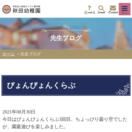
Q and A
Search
Contact
Menu
先生ブログ
ホーム
先生ブログ
ぴょんぴょんくらぶ
2021年08月30日
今日はぴょんぴょんくらぶ3回目。ちょっぴり曇り空でした
が、園庭遊びを楽しみました。