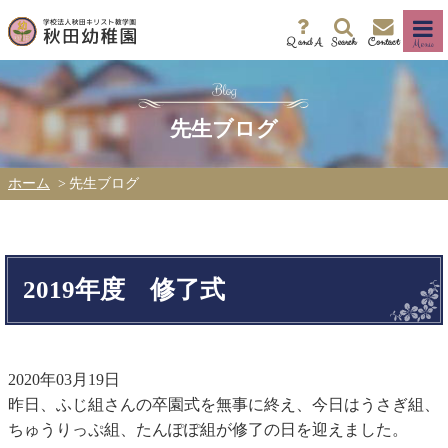
Q and A
Search
Contact
Menu
先生ブログ
ホーム
先生ブログ
2019年度 修了式
2020年03月19日
昨日、ふじ組さんの卒園式を無事に終え、今日はうさぎ組、
ちゅうりっぷ組、たんぽぽ組が修了の日を迎えました。