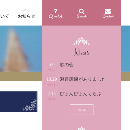
Q and A
Search
Contact
ついて
お知らせ
News
5.9
歌の会
2025
10.29
避難訓練がありました
2024
2.15
ぴょんぴょんくらぶ
2023
more