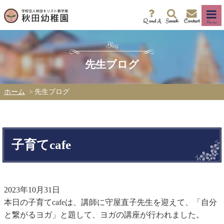
Q and A
Search
Contact
Menu
先生ブログ
ホーム
先生ブログ
子育てcafe
2023年10月31日
本日の子育てcafeは、講師に守屋直子先生を迎えて、「自分
と繋がるヨガ」と題して、ヨガの講座が行われました。