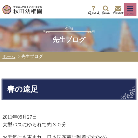
Q and A
Search
Contact
Menu
先生ブログ
ホーム
先生ブログ
春の遠足
2011年05月27日
大型バスにゆられて約３０分…
お天気にも恵まれ、日本国花苑に到着です(^o^)