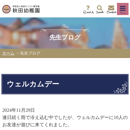
Q and A
Search
Contact
Menu
先生ブログ
ホーム
先生ブログ
ウェルカムデー
2024年11月29日
連日続く雨で冷え込む中でしたが、ウェルカムデーに10人の
お友達が遊びに来てくれました。