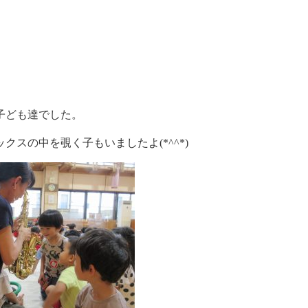
子ども達でした。
スの中を覗く子もいましたよ(*^^*)