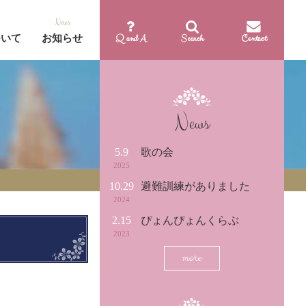
Q and A
Search
Contact
ついて
お知らせ
News
5.9
歌の会
2025
10.29
避難訓練がありました
2024
2.15
ぴょんぴょんくらぶ
2023
more