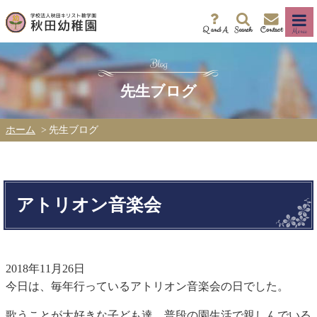
Q and A
Search
Contact
Menu
先生ブログ
ホーム
先生ブログ
アトリオン音楽会
2018年11月26日
今日は、毎年行っているアトリオン音楽会の日でした。
歌うことが大好きな子ども達。普段の園生活で親しんでいる