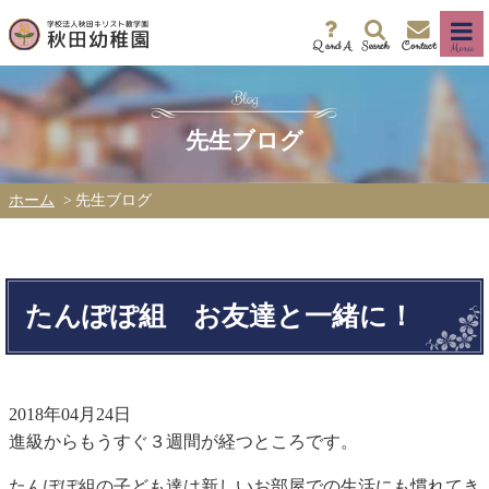
Q and A
Search
Contact
Menu
先生ブログ
ホーム
先生ブログ
たんぽぽ組 お友達と一緒に！
2018年04月24日
進級からもうすぐ３週間が経つところです。
たんぽぽ組の子ども達は新しいお部屋での生活にも慣れてき