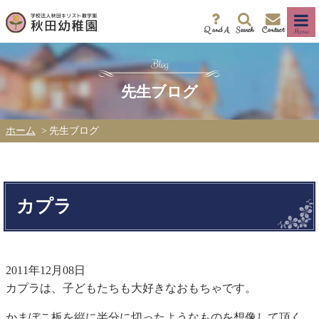
Q and A
Search
Contact
Menu
先生ブログ
ホーム
先生ブログ
カプラ
2011年12月08日
カプラは、子どもたちも大好きなおもちゃです。
かまぼこ板を縦に半分に切ったようなものを想像して頂く