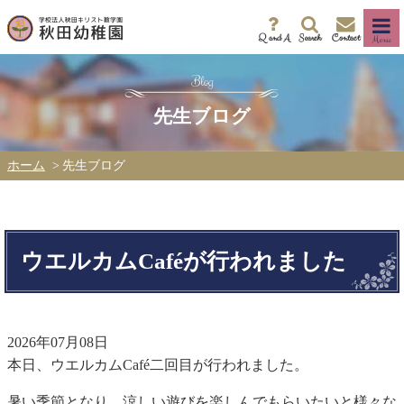
Q and A
Search
Contact
Menu
先生ブログ
ホーム
先生ブログ
ウエルカムCaféが行われました
2026年07月08日
本日、ウエルカムCafé二回目が行われました。
暑い季節となり、涼しい遊びを楽しんでもらいたいと様々な